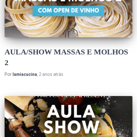
AULA/SHOW MASSAS E MOLHOS
2
Por
lamiacucina
,
2 anos
atrás