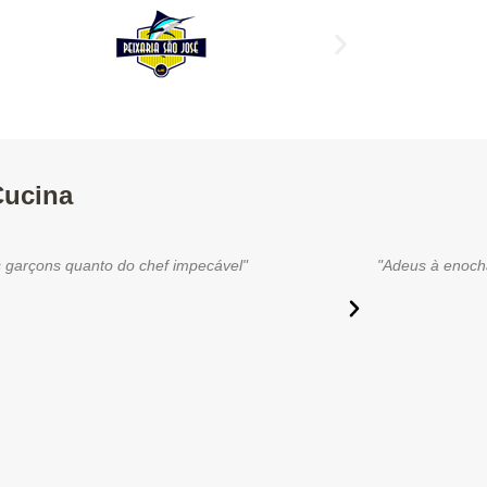
Cucina
s garçons quanto do chef impecável"
"Adeus à enocha