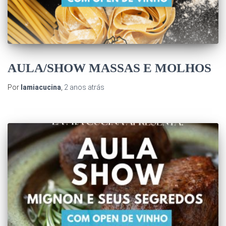
AULA/SHOW MASSAS E MOLHOS
Por
lamiacucina
,
2 anos
atrás