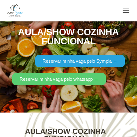
ALTE
AULA/SHOW COZINHA
FUNCIONAL
Reservar minha vaga pelo Sympla →
Reservar minha vaga pelo whatsapp →
AULA/SHOW COZINHA