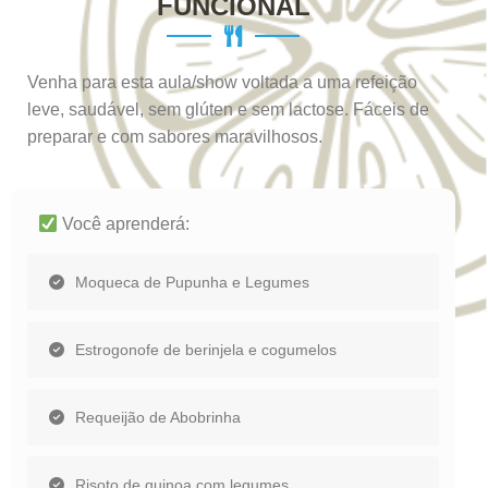
FUNCIONAL
Venha para esta aula/show voltada a uma refeição
leve, saudável, sem glúten e sem lactose. Fáceis de
preparar e com sabores maravilhosos.
Você aprenderá:
Moqueca de Pupunha e Legumes
Estrogonofe de berinjela e cogumelos
Requeijão de Abobrinha
Risoto de quinoa com legumes