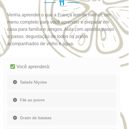
Venha aprender o que a França tem de melhor, um
menu completo para você aprender e preparar em
casa para família e amigos. Aula com apostila passo
a passo, degustação de todos os pratos
acompanhados de vinho e água.
Você aprenderá:
Salada Niçoise
Filé ao poivre
Gratin de batatas