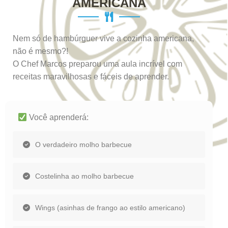
AMERICANA
Nem só de hambúrguer vive a cozinha americana,
não é mesmo?!
O Chef Marcos preparou uma aula incrível com
receitas maravilhosas e fáceis de aprender.
Você aprenderá:
O verdadeiro molho barbecue
Costelinha ao molho barbecue
Wings (asinhas de frango ao estilo americano)